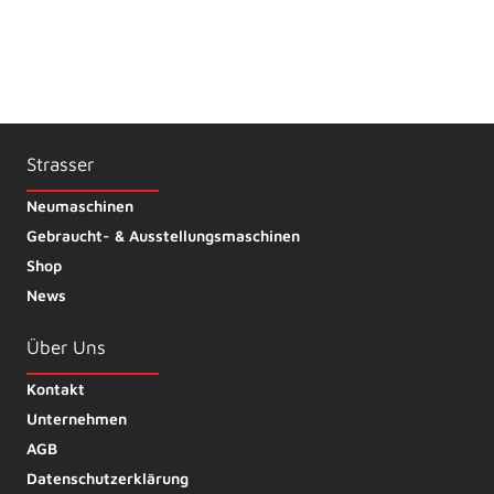
Seydelmann Vakuum-Massierer –
Schinken in Perfektion
Durch das intelligente Rotationsprinzip werden Fleischstücke
schneller, intensiver und gleichzeitig besonders schonend
massiert – für eine perfekte Durchmischung und exzellente...
Strasser
Neumaschinen
Gebraucht- & Ausstellungsmaschinen
Shop
News
Über Uns
Kontakt
Unternehmen
AGB
Datenschutzerklärung