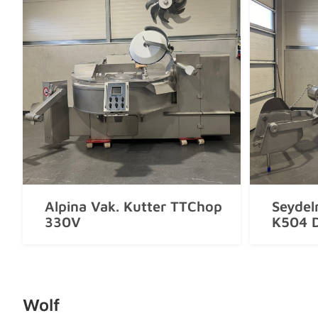
Alpina Vak. Kutter TTChop
Seydel
330V
K504 
Wolf