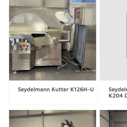
Seydelmann Kutter K126H-U
Seydel
K204 