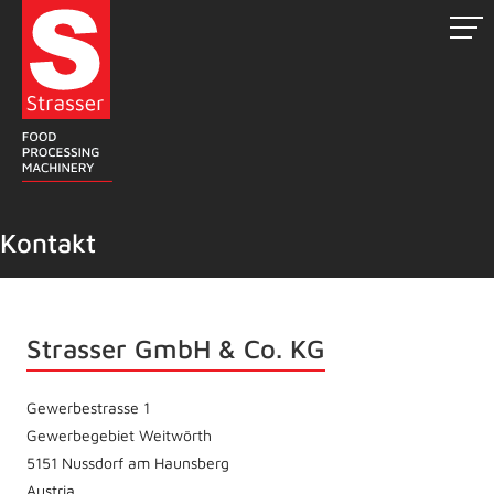
Zum
Inhalt
springen
Kontakt
Strasser GmbH & Co. KG
Gewerbestrasse 1
Gewerbegebiet Weitwörth
5151 Nussdorf am Haunsberg
Austria