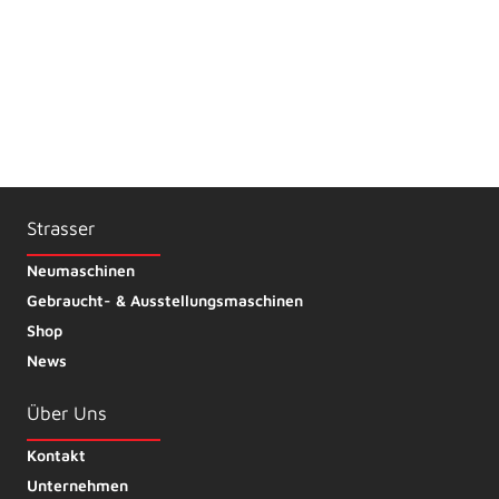
einverstanden, dass wir Ihre Angaben für die Beantwortung
Ihrer Anfrage bzw. Kontaktaufnahme verwenden. Details dazu
finden Sie in unserer Datenschutzerklärung.
Strasser
Neumaschinen
Gebraucht- & Ausstellungsmaschinen
Shop
News
Über Uns
Kontakt
Unternehmen