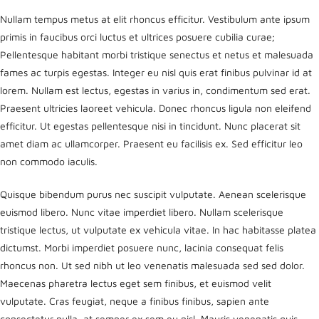
Nullam tempus metus at elit rhoncus efficitur. Vestibulum ante ipsum
primis in faucibus orci luctus et ultrices posuere cubilia curae;
Pellentesque habitant morbi tristique senectus et netus et malesuada
fames ac turpis egestas. Integer eu nisl quis erat finibus pulvinar id at
lorem. Nullam est lectus, egestas in varius in, condimentum sed erat.
Praesent ultricies laoreet vehicula. Donec rhoncus ligula non eleifend
efficitur. Ut egestas pellentesque nisi in tincidunt. Nunc placerat sit
amet diam ac ullamcorper. Praesent eu facilisis ex. Sed efficitur leo
non commodo iaculis.
Quisque bibendum purus nec suscipit vulputate. Aenean scelerisque
euismod libero. Nunc vitae imperdiet libero. Nullam scelerisque
tristique lectus, ut vulputate ex vehicula vitae. In hac habitasse platea
dictumst. Morbi imperdiet posuere nunc, lacinia consequat felis
rhoncus non. Ut sed nibh ut leo venenatis malesuada sed sed dolor.
Maecenas pharetra lectus eget sem finibus, et euismod velit
vulputate. Cras feugiat, neque a finibus finibus, sapien ante
consectetur nulla, at semper ex sem eu nisl. Mauris venenatis quis