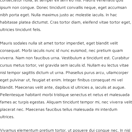
ipsum non congue. Donec tincidunt convallis neque, eget accumsan
nibh porta eget. Nulla maximus justo ac molestie iaculis. In hac
habitasse platea dictumst. Cras tortor diam, eleifend vitae tortor eget,
ultricies tincidunt felis.
Mauris sodales nulla sit amet tortor imperdiet, eget blandit velit
consequat. Morbi iaculis nunc id nunc euismod, nec pretium quam
viverra. Nam non faucibus urna. Vestibulum a tincidunt est. Curabitur
cursus metus tortor, vel gravida sem iaculis id. Nullam eu lectus vitae
nisl tempor sagittis dictum ut urna. Phasellus purus arcu, ullamcorper
eget pulvinar ut, feugiat et enim. Integer finibus consequat mi vel
blandit. Maecenas velit ante, dapibus id ultricies a, iaculis at augue.
Pellentesque habitant morbi tristique senectus et netus et malesuada
fames ac turpis egestas. Aliquam tincidunt tempor mi, nec viverra velit
placerat nec. Maecenas faucibus tellus malesuada mi interdum
ultrices.
Vivamus elementum pretium tortor, ut posuere dui congue nec. In nisl