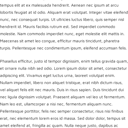
tempus elit at ex malesuada hendrerit. Aenean nec ipsum at arcu
lobortis feugiat at id odio. Aliquam erat volutpat. Integer vitae eleifend
nunc, nec consequat turpis. Ut ultricies luctus libero, quis semper nisl
hendrerit id. Mauris facilisis rutrum est. Sed imperdiet commodo
molestie. Nam commodo imperdiet nunc, eget molestie elit mattis in.
Maecenas sit amet leo congue, efficitur mauris tincidunt, pharetra
turpis. Pellentesque nec condimentum ipsum, eleifend accumsan felis.
Phasellus efficitur, justo id tempor dignissim, enim tellus gravida quam,
et ornare nulla nibh sed odio. Lorem ipsum dolor sit amet, consectetur
adipiscing elit. Vivamus eget luctus urna, laoreet volutpat enim.
Nullam imperdiet, libero non aliquet tristique, erat nibh dictum risus,
vel aliquet felis elit nec mauris. Duis in risus sapien. Duis tincidunt dui
nec ligula dignissim volutpat. Praesent aliquam vel leo ut fermentum.
Nam leo est, ullamcorper a nisi nec, fermentum aliquam nunc.
Pellentesque porttitor, felis nec semper consectetur, risus nisi finibus
erat, nec elementum lorem eros id massa. Sed dolor dolor, tempus sit
amet eleifend at, fringilla ac quam. Nulla neque justo, dapibus ac