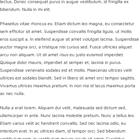
lectus. Donec consequat purus in augue vestibulum, id fringilla ex
bibendum. Nulla in mi elit.
Phasellus vitae rhoncus ex. Etiam dictum leo magna, eu consectetur
sem efficitur sit amet. Suspendisse convallis fringilla ligula, ut mollis
eros suscipit a. In eleifend augue sit amet volutpat lacinia. Suspendisse
auctor magna orci, a tristique nisi cursus sed. Fusce ultricies aliquet
arcu non aliquam. Ut sit amet risus eu justo euismod imperdiet.
Quisque dolor mauris, imperdiet at semper et, lacinia in purus.
Suspendisse venenatis sodales est et mollis. Maecenas ultrices velit
ultrices est sodales blandit. Sed in libero sit amet orci tempor sagittis.
Vivamus ultrices maximus pretium. In non nisi id lacus maximus porta
ac nec nulla.
Nulla a erat lorem. Aliquam dui velit, malesuada sed dictum sed,
ullamcorper in ante. Nunc lacinia molestie pretium. Nunc a tellus leo.
Etiam varius velit ac hendrerit convallis. Sed nec lacinia odio, eu
interdum erat. In ac ultrices diam, id tempor orci. Sed bibendum
vestibulum sem, in vestibulum mauris iaculis sit amet. Curabitur