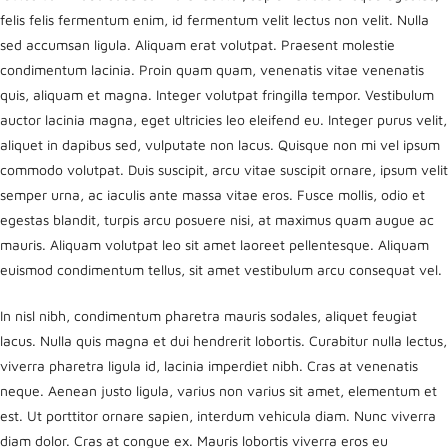
felis felis fermentum enim, id fermentum velit lectus non velit. Nulla
sed accumsan ligula. Aliquam erat volutpat. Praesent molestie
condimentum lacinia. Proin quam quam, venenatis vitae venenatis
quis, aliquam et magna. Integer volutpat fringilla tempor. Vestibulum
auctor lacinia magna, eget ultricies leo eleifend eu. Integer purus velit,
aliquet in dapibus sed, vulputate non lacus. Quisque non mi vel ipsum
commodo volutpat. Duis suscipit, arcu vitae suscipit ornare, ipsum velit
semper urna, ac iaculis ante massa vitae eros. Fusce mollis, odio et
egestas blandit, turpis arcu posuere nisi, at maximus quam augue ac
mauris. Aliquam volutpat leo sit amet laoreet pellentesque. Aliquam
euismod condimentum tellus, sit amet vestibulum arcu consequat vel.
In nisl nibh, condimentum pharetra mauris sodales, aliquet feugiat
lacus. Nulla quis magna et dui hendrerit lobortis. Curabitur nulla lectus,
viverra pharetra ligula id, lacinia imperdiet nibh. Cras at venenatis
neque. Aenean justo ligula, varius non varius sit amet, elementum et
est. Ut porttitor ornare sapien, interdum vehicula diam. Nunc viverra
diam dolor. Cras at congue ex. Mauris lobortis viverra eros eu