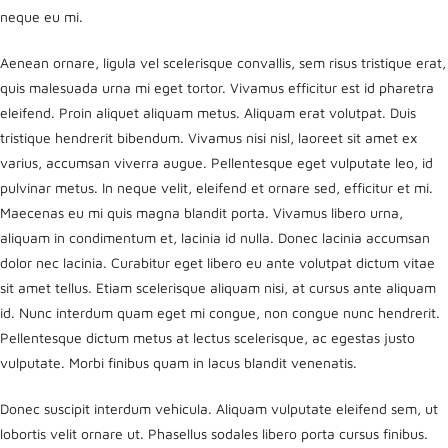
neque eu mi.
Aenean ornare, ligula vel scelerisque convallis, sem risus tristique erat,
quis malesuada urna mi eget tortor. Vivamus efficitur est id pharetra
eleifend. Proin aliquet aliquam metus. Aliquam erat volutpat. Duis
tristique hendrerit bibendum. Vivamus nisi nisl, laoreet sit amet ex
varius, accumsan viverra augue. Pellentesque eget vulputate leo, id
pulvinar metus. In neque velit, eleifend et ornare sed, efficitur et mi.
Maecenas eu mi quis magna blandit porta. Vivamus libero urna,
aliquam in condimentum et, lacinia id nulla. Donec lacinia accumsan
dolor nec lacinia. Curabitur eget libero eu ante volutpat dictum vitae
sit amet tellus. Etiam scelerisque aliquam nisi, at cursus ante aliquam
id. Nunc interdum quam eget mi congue, non congue nunc hendrerit.
Pellentesque dictum metus at lectus scelerisque, ac egestas justo
vulputate. Morbi finibus quam in lacus blandit venenatis.
Donec suscipit interdum vehicula. Aliquam vulputate eleifend sem, ut
lobortis velit ornare ut. Phasellus sodales libero porta cursus finibus.