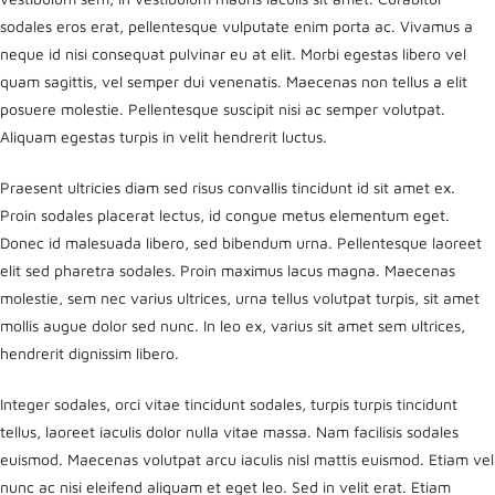
sodales eros erat, pellentesque vulputate enim porta ac. Vivamus a
neque id nisi consequat pulvinar eu at elit. Morbi egestas libero vel
quam sagittis, vel semper dui venenatis. Maecenas non tellus a elit
posuere molestie. Pellentesque suscipit nisi ac semper volutpat.
Aliquam egestas turpis in velit hendrerit luctus.
Praesent ultricies diam sed risus convallis tincidunt id sit amet ex.
Proin sodales placerat lectus, id congue metus elementum eget.
Donec id malesuada libero, sed bibendum urna. Pellentesque laoreet
elit sed pharetra sodales. Proin maximus lacus magna. Maecenas
molestie, sem nec varius ultrices, urna tellus volutpat turpis, sit amet
mollis augue dolor sed nunc. In leo ex, varius sit amet sem ultrices,
hendrerit dignissim libero.
Integer sodales, orci vitae tincidunt sodales, turpis turpis tincidunt
tellus, laoreet iaculis dolor nulla vitae massa. Nam facilisis sodales
euismod. Maecenas volutpat arcu iaculis nisl mattis euismod. Etiam vel
nunc ac nisi eleifend aliquam et eget leo. Sed in velit erat. Etiam