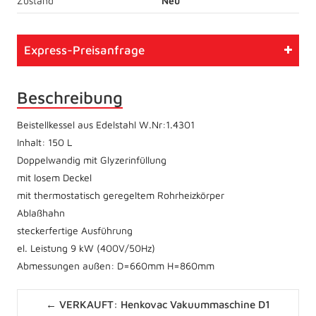
Zustand
Neu
Express-Preisanfrage
Beschreibung
Beistellkessel aus Edelstahl W.Nr:1.4301
Inhalt: 150 L
Doppelwandig mit Glyzerinfüllung
mit losem Deckel
mit thermostatisch geregeltem Rohrheizkörper
Ablaßhahn
steckerfertige Ausführung
el. Leistung 9 kW (400V/50Hz)
Abmessungen außen: D=660mm H=860mm
Posts
← VERKAUFT: Henkovac Vakuummaschine D1