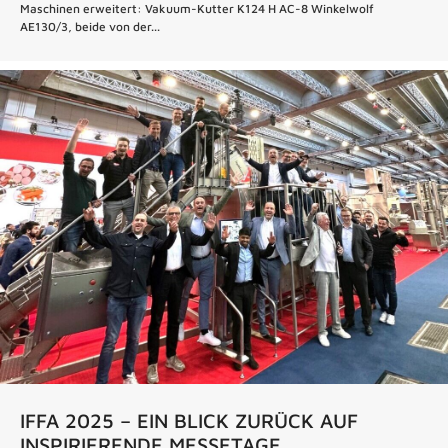
Maschinen erweitert: Vakuum-Kutter K124 H AC-8 Winkelwolf
AE130/3, beide von der...
IFFA 2025 – EIN BLICK ZURÜCK AUF
INSPIRIERENDE MESSETAGE