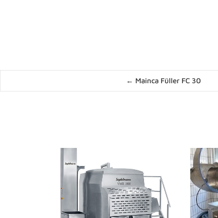
Posts
← Mainca Füller FC 30
navigation
News