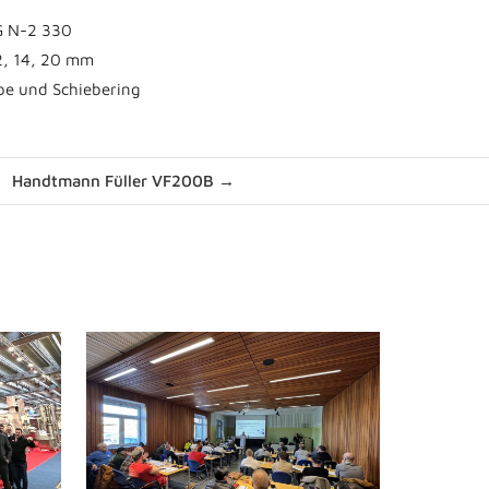
G N-2 330
12, 14, 20 mm
ppe und Schiebering
Handtmann Füller VF200B →