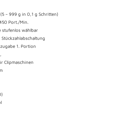
5 – 999 g in 0,1 g Schritten)
450 Port./Min.
 stufenlos wählbar
, Stückzahlabschaltung
zugabe 1. Portion
,
ür Clipmaschinen
em
0)
l