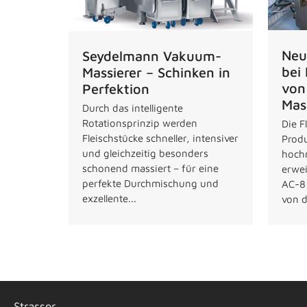
Neu
Seydelmann Vakuum-
bei
Massierer – Schinken in
von
Perfektion
Mas
Durch das intelligente
Rotationsprinzip werden
Die F
Fleischstücke schneller, intensiver
Produ
und gleichzeitig besonders
hoch
schonend massiert – für eine
erwei
perfekte Durchmischung und
AC-8
exzellente...
von d
Strasser