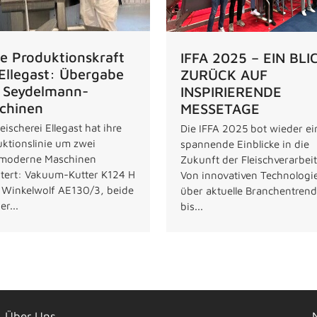
e Produktionskraft
IFFA 2025 – EIN BLI
 Ellegast: Übergabe
ZURÜCK AUF
 Seydelmann-
INSPIRIERENDE
chinen
MESSETAGE
leischerei Ellegast hat ihre
Die IFFA 2025 bot wieder e
ktionslinie um zwei
spannende Einblicke in die
moderne Maschinen
Zukunft der Fleischverarbei
tert: Vakuum-Kutter K124 H
Von innovativen Technologi
 Winkelwolf AE130/3, beide
über aktuelle Branchentrend
er...
bis...
Über Uns