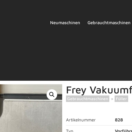
Neumaschinen
Gebrauchtmaschinen
Frey Vakuumf
Gebrauchtmaschinen
»
Füller
Artikelnummer
828
Typ
Vorführ