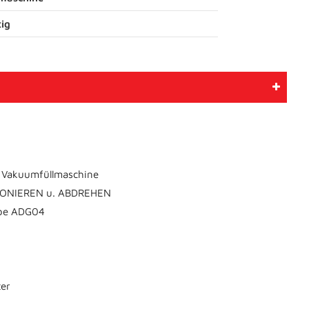
ig
he Vakuumfüllmaschine
ONIEREN u. ABDREHEN
ebe ADG04
ter