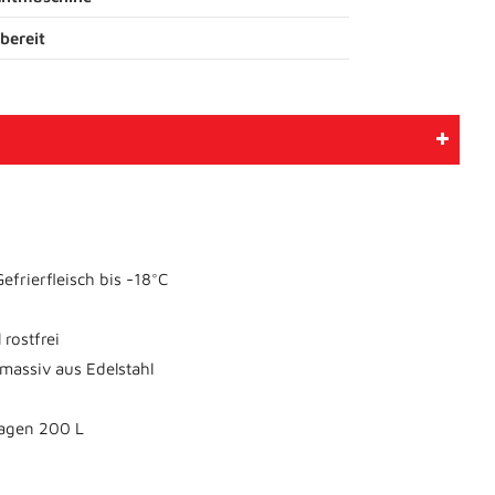
bereit
frierfleisch bis -18°C
rostfrei
assiv aus Edelstahl
agen 200 L