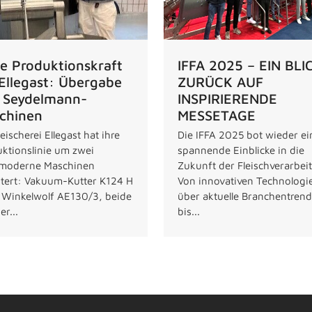
e Produktionskraft
IFFA 2025 – EIN BLI
 Ellegast: Übergabe
ZURÜCK AUF
 Seydelmann-
INSPIRIERENDE
chinen
MESSETAGE
leischerei Ellegast hat ihre
Die IFFA 2025 bot wieder e
ktionslinie um zwei
spannende Einblicke in die
moderne Maschinen
Zukunft der Fleischverarbei
tert: Vakuum-Kutter K124 H
Von innovativen Technologi
 Winkelwolf AE130/3, beide
über aktuelle Branchentrend
er...
bis...