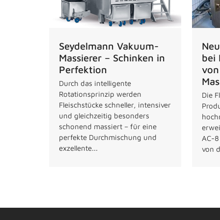
Neu
Seydelmann Vakuum-
bei
Massierer – Schinken in
von
Perfektion
Mas
Durch das intelligente
Rotationsprinzip werden
Die F
Fleischstücke schneller, intensiver
Produ
und gleichzeitig besonders
hoch
schonend massiert – für eine
erwei
perfekte Durchmischung und
AC-8
exzellente...
von d