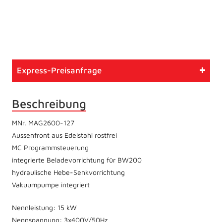
Artikelnummer
779
Typ
Gebrauchtmaschine
Express-Preisanfrage
Zustand
Betriebsbereit
Beschreibung
MNr. MAG2600-127
Aussenfront aus Edelstahl rostfrei
MC Programmsteuerung
integrierte Beladevorrichtung für BW200
hydraulische Hebe-Senkvorrichtung
Vakuumpumpe integriert
Nennleistung: 15 kW
Nennspannung: 3x400V/50Hz