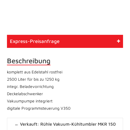
Artikelnummer
749
Typ
Gebrauchtmaschine
Express-Preisanfrage
Zustand
Betriebsbereit
Beschreibung
komplett aus Edelstahl rostfrei
2500 Liter für bis zu 1250 kg
integr. Beladevorrichtung
Deckelabschwenker
Vakuumpumpe integriert
digitale Programmsteuerung V350
Posts
← Verkauft: Rühle Vakuum-Kühltumbler MKR 150
navigation