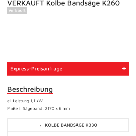
VERKAUFT Kolbe Bandsäge K260
Verkauft
Artikelnummer
826
Typ
Gebrauchtmaschine
Express-Preisanfrage
Zustand
Betriebsbereit
Beschreibung
el. Leistung 1,1 kW
Maße f. Sägeband: 2170 x 6 mm
Posts
← KOLBE BANDSÄGE K330
navigation
Posts