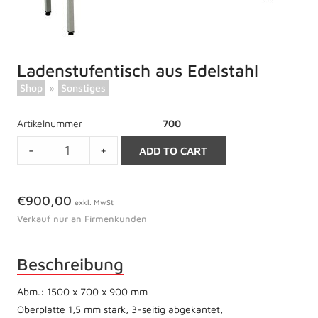
Ladenstufentisch aus Edelstahl
Shop
»
Sonstiges
Artikelnummer
700
Ladenstufentisch
-
+
ADD TO CART
aus
Edelstahl
quantity
€
900,00
exkl. MwSt
Verkauf nur an Firmenkunden
Beschreibung
Abm.: 1500 x 700 x 900 mm
Oberplatte 1,5 mm stark, 3-seitig abgekantet,