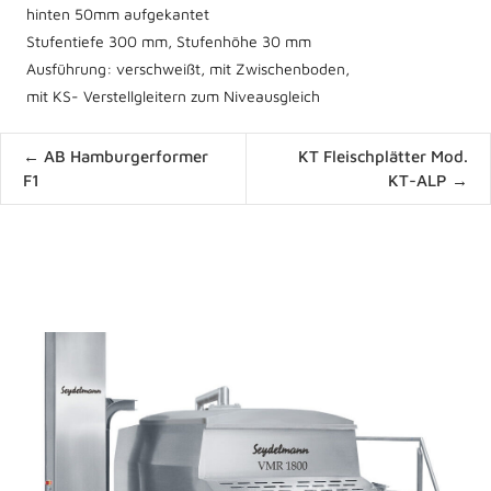
hinten 50mm aufgekantet
Stufentiefe 300 mm, Stufenhöhe 30 mm
Ausführung: verschweißt, mit Zwischenboden,
mit KS- Verstellgleitern zum Niveausgleich
Posts
← AB Hamburgerformer
KT Fleischplätter Mod.
navigation
F1
KT-ALP →
News