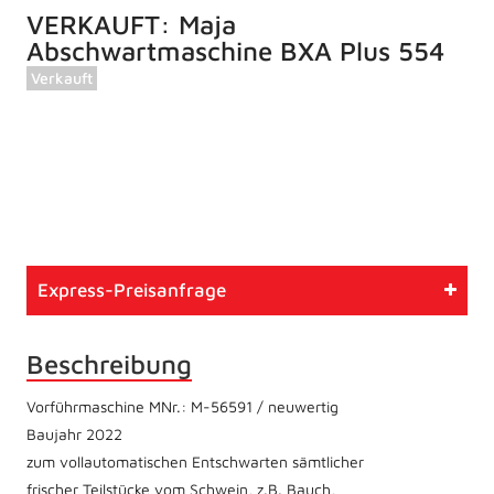
VERKAUFT: Maja
Abschwartmaschine BXA Plus 554
Verkauft
Artikelnummer
711
Typ
Vorführmaschine
Express-Preisanfrage
Zustand
Neuwertig
Beschreibung
Vorführmaschine MNr.: M-56591 / neuwertig
Baujahr 2022
zum vollautomatischen Entschwarten sämtlicher
frischer Teilstücke vom Schwein, z.B. Bauch,