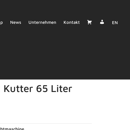
Dealer
Cart
op
News
Unternehmen
Kontakt
EN
Login
 Kutter 65 Liter
chtmaschine