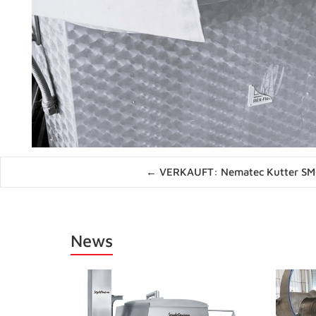
Posts
← VERKAUFT: Nematec Kutter S
navigation
News