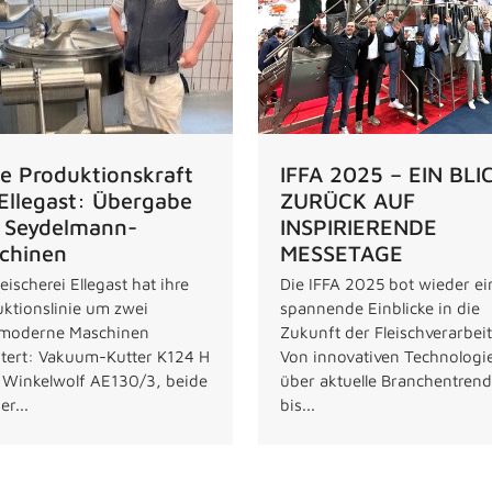
e Produktionskraft
IFFA 2025 – EIN BLI
 Ellegast: Übergabe
ZURÜCK AUF
 Seydelmann-
INSPIRIERENDE
chinen
MESSETAGE
leischerei Ellegast hat ihre
Die IFFA 2025 bot wieder e
ktionslinie um zwei
spannende Einblicke in die
moderne Maschinen
Zukunft der Fleischverarbei
tert: Vakuum-Kutter K124 H
Von innovativen Technologi
 Winkelwolf AE130/3, beide
über aktuelle Branchentrend
er...
bis...