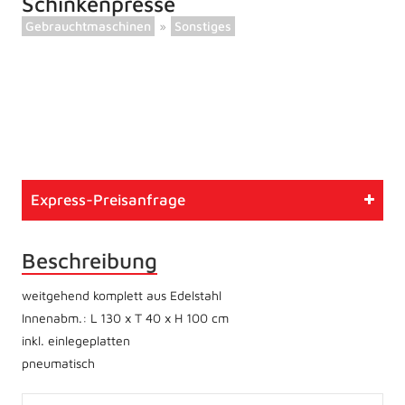
Schinkenpresse
Gebrauchtmaschinen
»
Sonstiges
Artikelnummer
804
Typ
Gebrauchtmaschine
Express-Preisanfrage
Zustand
Betriebsbereit
Beschreibung
weitgehend komplett aus Edelstahl
Innenabm.: L 130 x T 40 x H 100 cm
inkl. einlegeplatten
pneumatisch
Posts