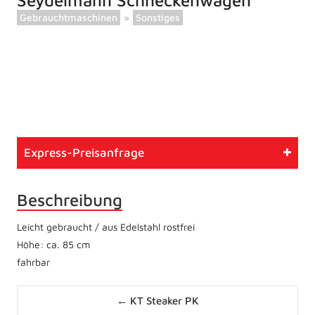
Seydelmann Schneckenwagen
Gebrauchtmaschinen
»
Sonstiges
Artikelnummer
809
Typ
Gebrauchtmaschine
Express-Preisanfrage
Zustand
Wie vom Kunden
Beschreibung
Leicht gebraucht / aus Edelstahl rostfrei
Höhe: ca. 85 cm
fahrbar
Posts
← KT Steaker PK
navigation