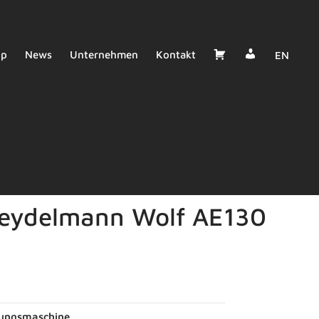
Dealer
Cart
op
News
Unternehmen
Kontakt
EN
Login
eydelmann Wolf AE130
lungsmaschine