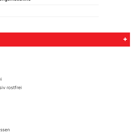
i
v rostfrei
ossen