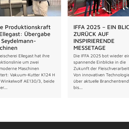
e Produktionskraft
IFFA 2025 – EIN BLI
 Ellegast: Übergabe
ZURÜCK AUF
 Seydelmann-
INSPIRIERENDE
chinen
MESSETAGE
leischerei Ellegast hat ihre
Die IFFA 2025 bot wieder e
ktionslinie um zwei
spannende Einblicke in die
moderne Maschinen
Zukunft der Fleischverarbei
tert: Vakuum-Kutter K124 H
Von innovativen Technologi
 Winkelwolf AE130/3, beide
über aktuelle Branchentrend
er...
bis...