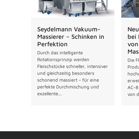
Neu
Seydelmann Vakuum-
bei
Massierer – Schinken in
von
Perfektion
Mas
Durch das intelligente
Rotationsprinzip werden
Die F
Fleischstücke schneller, intensiver
Produ
und gleichzeitig besonders
hoch
schonend massiert – für eine
erwei
perfekte Durchmischung und
AC-8
exzellente...
von d