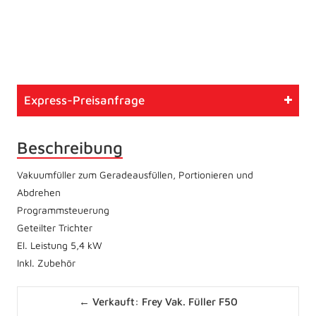
Artikelnummer
810
Typ
Gebrauchtmaschine
Express-Preisanfrage
Zustand
Wie vom Kunden
Beschreibung
Vakuumfüller zum Geradeausfüllen, Portionieren und
Abdrehen
Programmsteuerung
Geteilter Trichter
El. Leistung 5,4 kW
Inkl. Zubehör
Posts
← Verkauft: Frey Vak. Füller F50
navigation