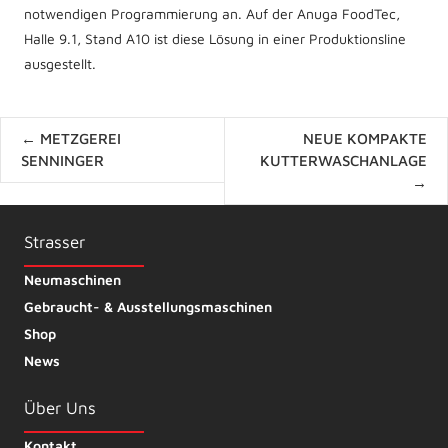
notwendigen Programmierung an. Auf der Anuga FoodTec,
Halle 9.1, Stand A10 ist diese Lösung in einer Produktionsline
ausgestellt.
Posts
← METZGEREI
NEUE KOMPAKTE
navigation
SENNINGER
KUTTERWASCHANLAGE
→
Strasser
Neumaschinen
Gebraucht- & Ausstellungsmaschinen
Shop
News
Über Uns
Kontakt