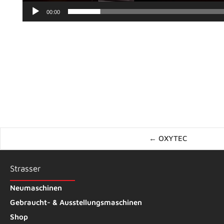
00:00
Posts
← OXYTEC
navigation
Strasser
Neumaschinen
Gebraucht- & Ausstellungsmaschinen
Shop