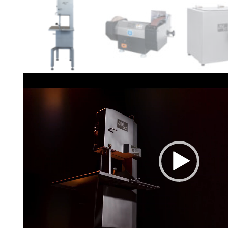
Video-
Player