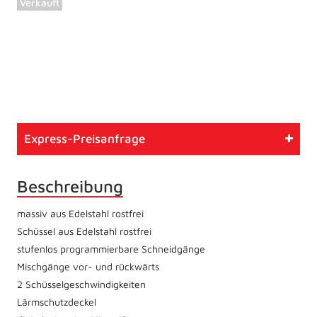
Verkauft
Artikelnummer
507
Typ
Gebrauchtmaschine
Express-Preisanfrage
Zustand
Überholt
Beschreibung
massiv aus Edelstahl rostfrei
Schüssel aus Edelstahl rostfrei
stufenlos programmierbare Schneidgänge
Mischgänge vor- und rückwärts
2 Schüsselgeschwindigkeiten
Lärmschutzdeckel