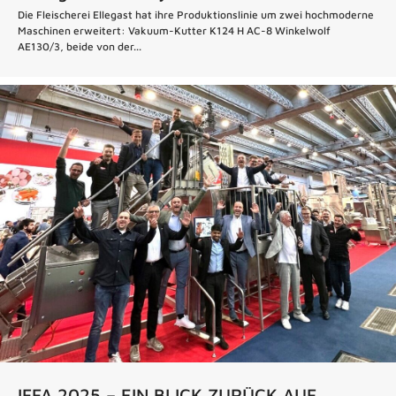
Die Fleischerei Ellegast hat ihre Produktionslinie um zwei hochmoderne
Maschinen erweitert: Vakuum-Kutter K124 H AC-8 Winkelwolf
AE130/3, beide von der...
IFFA 2025 – EIN BLICK ZURÜCK AUF