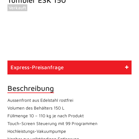
Tumbler ESK 150
Verkauft
Artikelnummer
738
Typ
Gebrauchtmaschine
Express-Preisanfrage
Zustand
Überholt
Beschreibung
Aussenfront aus Edelstahl rostfrei
Volumen des Behälters 150 L
Füllmenge 10 – 110 kg je nach Produkt
Touch-Screen Steuerung mit 99 Programmen
Hochleistungs-Vakuumpumpe
kippbar zur vollständigen Entleerung