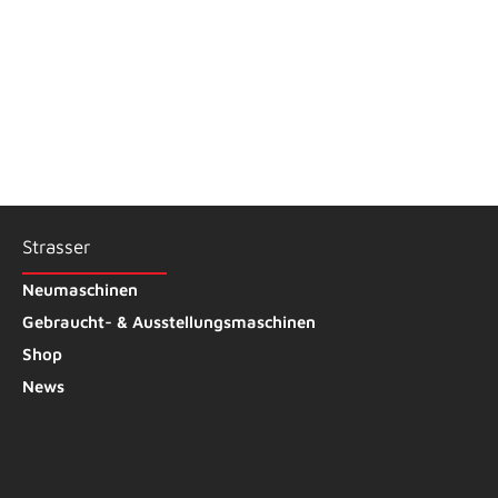
exklusiven Praxisseminar für Fleischereien
nde
spannende Einblicke in die neuesten
eitung.
Entwicklungen der Fleischverarbeitung...
le
Strasser
Neumaschinen
Gebraucht- & Ausstellungsmaschinen
Shop
News